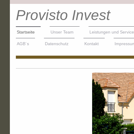
Provisto Invest
Startseite
Unser Team
Leistungen und Service
AGB´s
Datenschutz
Kontakt
Impressu
proVisto I