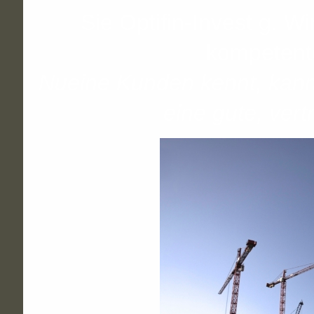
Sie Optifin-Invest g. W
kompetent
Nueine Kunden kennt, kann
eine gute, ve